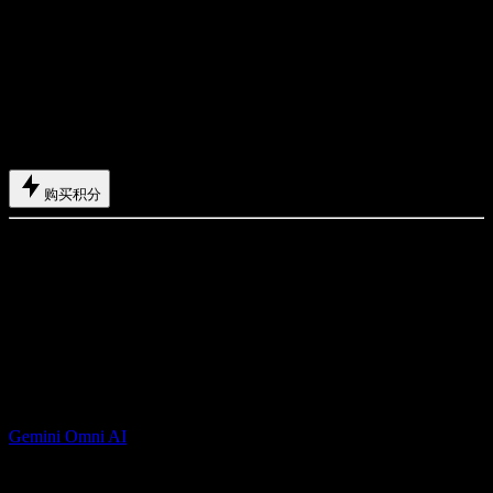
$139
USD
$71.33
USD
/ 月
2000基础积分
+
1200额外积分
+
20 奖励积分/天
按年付费：US$856 USD/年
适合团队与高强度视频、图片生成。
购买积分
包含
最多 3800 积分/月
总共最多可领取 600 奖励积分
历史记录可保存 180 天
支持无限并发
Gemini Omni AI
Gemini Omni AI 视频生成器，可通过文本和图片创建电影感视