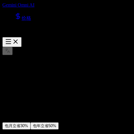
Gemini Omni AI
价格
Gemini Omni AI 价格
价格
开通会员，解锁所有的视频模型和图片模型，并获得更多服
务。
包月
立省30%
包年
立省50%