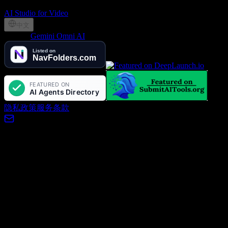
合作伙伴
AI Studio for Video
中文
©
2026
Gemini Omni AI
, Lotook, LLC. All rights reserved
隐私政策
服务条款