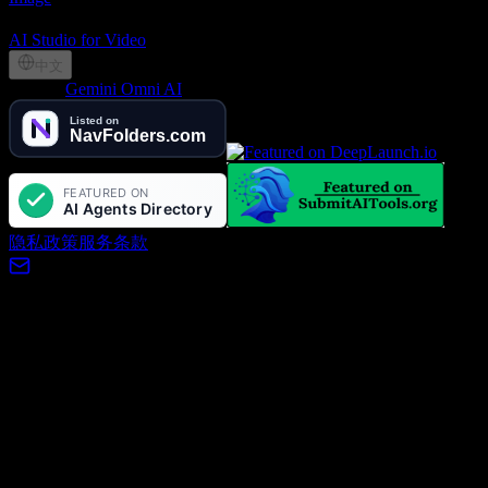
合作伙伴
AI Studio for Video
中文
©
2026
Gemini Omni AI
, Lotook, LLC. All rights reserved
隐私政策
服务条款