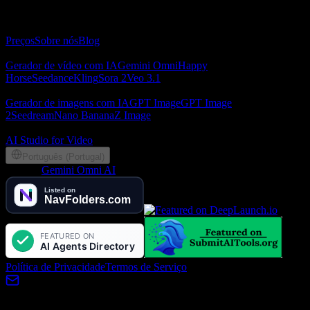
text and images.
Sobre
Preços
Sobre nós
Blog
Gerador de vídeo com IA
Gerador de vídeo com IA
Gemini Omni
Happy
Horse
Seedance
Kling
Sora 2
Veo 3.1
Gerador de imagens com IA
Gerador de imagens com IA
GPT Image
GPT Image
2
Seedream
Nano Banana
Z Image
Parceiros
AI Studio for Video
Português (Portugal)
©
2026
Gemini Omni AI
, Lotook, LLC. All rights reserved
Política de Privacidade
Termos de Serviço