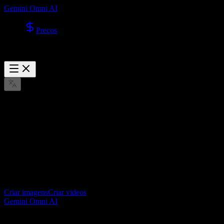
Gemini Omni AI
Preços
Explorar
Ainda nao existem casos publicados
Quando forem adicionados novos casos publicados, vao aparecer
aqui primeiro.
Criar imagens
Criar videos
Gemini Omni AI
Gemini Omni AI video generator for creating cinematic videos from