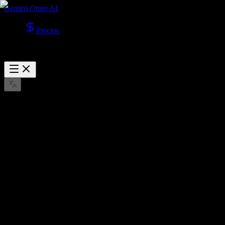
Gemini Omni AI
Precios
Seedance 2.0 ya está disponible
Seedance Generador de video con IA