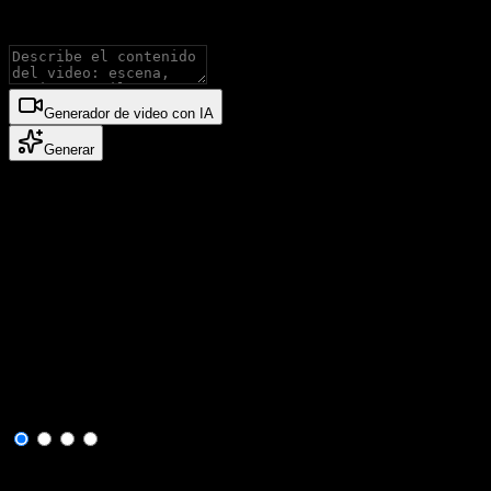
Genera videos con modelos Seedance, compatible con Texto a video 
Generador de video con IA
Generar
Casos publicados
Revisa primero los videos públicos Seedan
Antes de generar, revise cómo otros creadores usan Seedance para el 
¿Qué es el Generador de Video Gemini O
Imagen a video con Gemini Omni AI
Convierte imágenes de referencia en movimiento cinematográfico para 
Imagen original