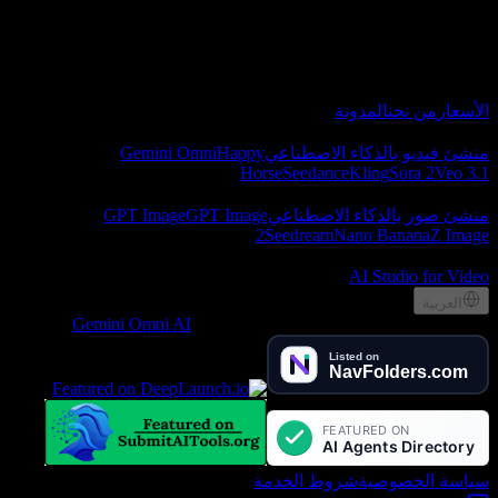
منشئ فيديو Gemini Omni AI لإنشاء فيديوهات سينمائية من
النصوص والصور.
حول
الأسعار
من نحن
المدونة
فيديو بالذكاء الاصطناعي
منشئ فيديو بالذكاء الاصطناعي
Happy
Gemini Omni
Horse
Seedance
Kling
Sora 2
Veo 3.1
صور بالذكاء الاصطناعي
منشئ صور بالذكاء الاصطناعي
GPT Image
GPT Image
2
Seedream
Nano Banana
Z Image
الشركاء
AI Studio for Video
العربية
Gemini Omni AI
, Lotook, LLC. All rights reserved
2026
©
سياسة الخصوصية
شروط الخدمة