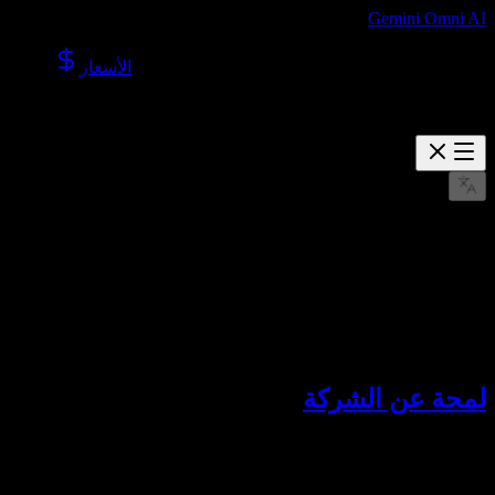
Gemini Omni AI
الأسعار
من نحن
تعرّف إلى Lotook, LLC، الشركة المشغلة لـ Gemini Omni AI.
مارس ٢٢، ٢٠٢٦
لمحة عن الشركة
تدير
Lotook, LLC
منتج Gemini Omni AI. نبني أدوات ذكاء
اصطناعي تساعد المستخدمين على إنشاء الفيديوهات والصور
باستخدام نماذج توليد متقدمة من مكان واحد.