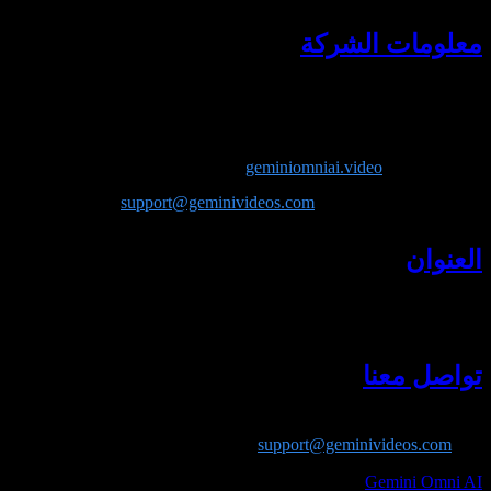
معلومات الشركة
اسم الشركة
: Lotook, LLC
المنتج
: Gemini Omni AI
الموقع
:
geminiomniai.video
البريد الإلكتروني
:
support@geminivideos.com
العنوان
Lotook, LLC 131 Continental Dr, Suite 305 Newark, DE 19713
United States
تواصل معنا
إذا كانت لديك أسئلة حول الشركة أو الخدمات، يمكنك التواصل معنا
عبر
support@geminivideos.com
.
Gemini Omni AI